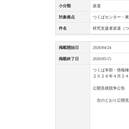
小分類
派遣
対象拠点
つくばセンター・東
件名
研究支援者派遣（つ
掲載開始日
2026/04/24
掲載終了日
2026/05/15
つくば本部・情報棟2
２０２６年４月２４
公開見積競争公告
次のとおり公開見
契約担
国立研究開
調達二室