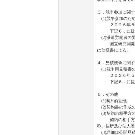
３．競争参加に関す
(1)競争参加のた
２０２６年５月
下記６．に提出す
(2)派遣労働者の
国立研究開発法人
は仕様書による。
４．見積競争に関す
(1)競争用見積書
２０２６年５月
下記６．に提出
５．その他
(1)契約保証金
(2)契約書の作
(3)契約の相手方
契約の相手方に決
称、住所及び法人番
(4)詳細は公開見