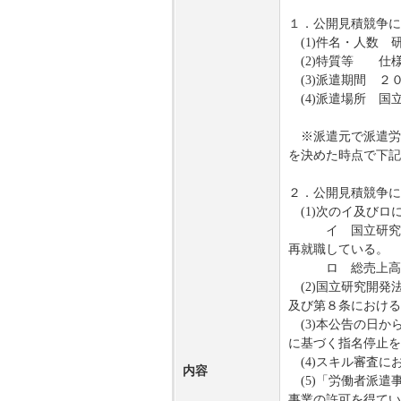
１．公開見積競争に
(1)件名・人数 
(2)特質等 仕
(3)派遣期間 ２
(4)派遣場所 国
※派遣元で派遣労
を決めた時点で下記
２．公開見積競争に
(1)次のイ及びロ
イ 国立研究開発
再就職している。
ロ 総売上高又は
(2)国立研究開発
及び第８条における
(3)本公告の日か
に基づく指名停止を
(4)スキル審査に
内容
(5)「労働者派遣
事業の許可を得てい