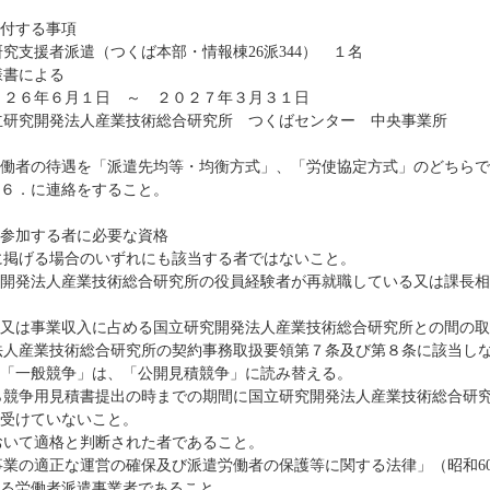
付する事項
研究支援者派遣（つくば本部・情報棟26派344） １名
様書による
０２６年６月１日 ～ ２０２７年３月３１日
立研究開発法人産業技術総合研究所 つくばセンター 中央事業所
働者の待遇を「派遣先均等・均衡方式」、「労使協定方式」のどちらで
６．に連絡をすること。
参加する者に必要な資格
に掲げる場合のいずれにも該当する者ではないこと。
法人産業技術総合研究所の役員経験者が再就職している又は課長相
事業収入に占める国立研究開発法人産業技術総合研究所との間の取
法人産業技術総合研究所の契約事務取扱要領第７条及び第８条に該当し
「一般競争」は、「公開見積競争」に読み替える。
ら競争用見積書提出の時までの期間に国立研究開発法人産業技術総合研
受けていないこと。
おいて適格と判断された者であること。
事業の適正な運営の確保及び派遣労働者の保護等に関する法律」（昭和6
る労働者派遣事業者であること。