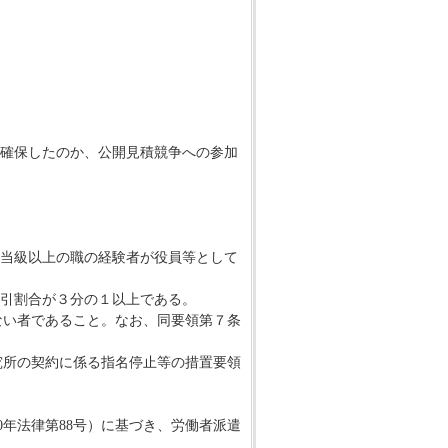
確保したのか、公開見積競争への参加
当級以上の職の経験者が役員等として
引割合が３分の１以上である。
ない者であること。なお、同要領第７条
究所の契約に係る指名停止等の措置要領
0年法律第88号）に基づき、労働者派遣