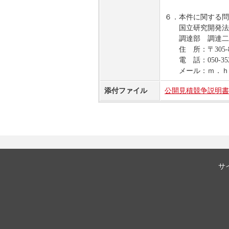
６．本件に関する問
国立研究開発法人
調達部 調達二
住 所：〒305-8
電 話：050-3521
メール：ｍ．ｈ－
添付ファイル
公開見積競争説明書_
サ