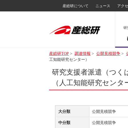
産総研について
ニュース
アク
研
産総研TOP
>
調達情報
>
公開見積競争
>
工知能研究センター）
研究支援者派遣（つくば
（人工知能研究センター
大分類
公開見積競争
中分類
公開見積競争