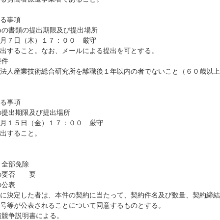
る事項
めの書類の提出期限及び提出場所
７日（木）１７：００ 厳守
ること。なお、メールによる提出を可とする。
要件
産業技術総合研究所を離職後１年以内の者でないこと（６０歳以上
る事項
の提出期限及び提出場所
１５日（金）１７：００ 厳守
すること。
 全部免除
成の要否 要
の公表
定した者は、本件の契約に当たって、契約件名及び数量、契約締結
号等が公表されることについて同意するものとする。
積競争説明書による。