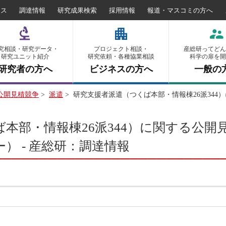
セス
調達情報
研究成果検索
採用情報
報道・マスコミの方へ
究相談・研究データ・
プロジェクト相談・
産総研ってどん
研究ユニット紹介
研究依頼・各種協業相談
科学の扉を開
研究者の方へ
ビジネスの方へ
一般の
公開見積競争
>
派遣
>
研究支援者派遣（つくば本部・情報棟26派34
本部・情報棟26派344）に関する公
） - 産総研：調達情報