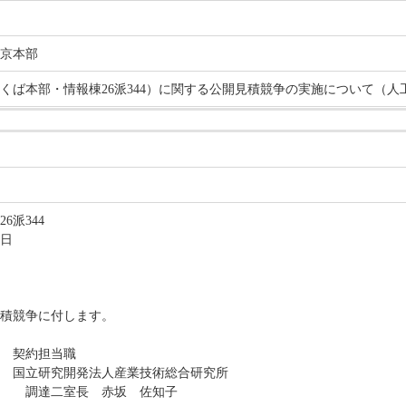
京本部
くば本部・情報棟26派344）に関する公開見積競争の実施について（人
6派344
日
積競争に付します。
当職
発法人産業技術総合研究所
長 赤坂 佐知子