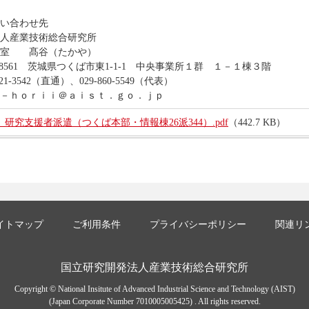
い合わせ先
産業技術総合研究所
室 髙谷（たかや）
561 茨城県つくば市東1-1-1 中央事業所１群 １－１棟３階
-3542（直通）、029-860-5549（代表）
ｈｏｒｉｉ＠ａｉｓｔ．ｇｏ．ｊｐ
研究支援者派遣（つくば本部・情報棟26派344）.pdf
（442.7 KB）
イトマップ
ご利用条件
プライバシーポリシー
関連リ
国立研究開発法人産業技術総合研究所
Copyright © National Insitute of Advanced Industrial Science and Technology (AIST)
(Japan Corporate Number 7010005005425) . All rights reserved.