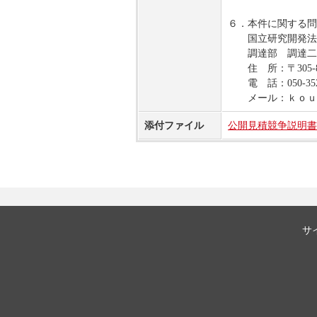
６．本件に関する問
国立研究開発法人
調達部 調達二
住 所：〒305-8
電 話：050-3522
メール：ｋｏｕｄ
添付ファイル
公開見積競争説明書_
サ