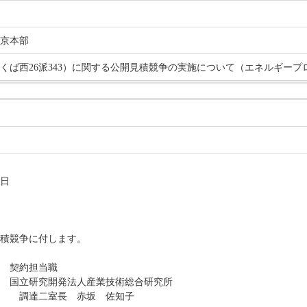
京本部
くば西26派343）に関する公開見積競争の実施について（エネルギープ
日
積競争に付します。
当職
発法人産業技術総合研究所
長 赤坂 佐知子