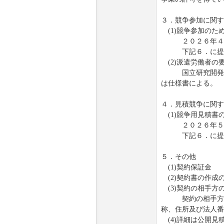
３．競争参加に関す
(1)競争参加のた
２０２６年４月
下記６．に提出す
(2)派遣労働者の
国立研究開発法人
は仕様書による。
４．見積競争に関す
(1)競争用見積書
２０２６年５月
下記６．に提出
５．その他
(1)契約保証金
(2)契約書の作
(3)契約の相手方
契約の相手方に決
称、住所及び法人番
(4)詳細は公開見