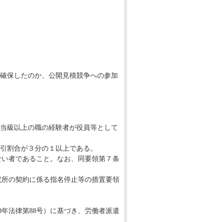
確保したのか、公開見積競争への参加
当級以上の職の経験者が役員等として
引割合が３分の１以上である。
ない者であること。なお、同要領第７条
究所の契約に係る指名停止等の措置要領
0年法律第88号）に基づき、労働者派遣