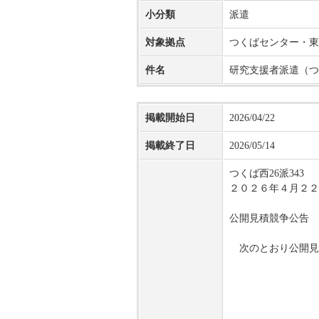
小分類
派遣
対象拠点
つくばセンター・東
件名
研究支援者派遣（つ
掲載開始日
2026/04/22
掲載終了日
2026/05/14
つくば西26派343
２０２６年４月２２
公開見積競争公告
次のとおり公開見
契約担
国立研究開
調達二室