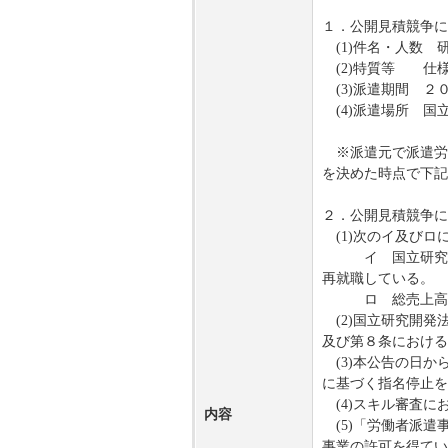
１．公開見積競争に
(1)件名・人数 研
(2)特質等 仕
(3)派遣期間 ２
(4)派遣場所 国
※派遣元で派遣労
を決めた時点で下記
２．公開見積競争に
(1)次のイ及びロ
イ 国立研究開発
再就職している。
ロ 総売上高又は
(2)国立研究開発
及び第８条における
(3)本公告の日か
に基づく指名停止を
(4)スキル審査に
内容
(5)「労働者派遣
事業の許可を得てい