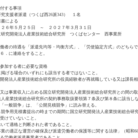
付する事項
究支援者派遣（つくば西26派343） １名
様書による
０２６年５月２５日 ～ ２０２７年３月３１日
立研究開発法人産業技術総合研究所 つくばセンター 西事業所
働者の待遇を「派遣先均等・均衡方式」、「労使協定方式」のどちらで
６．に連絡をすること。
参加する者に必要な資格
に掲げる場合のいずれにも該当する者ではないこと。
法人産業技術総合研究所の役員経験者が再就職している又は課長相
事業収入に占める国立研究開発法人産業技術総合研究所との間の取
法人産業技術総合研究所の契約事務取扱要領第７条及び第８条に該当し
「一般競争」は、「公開見積競争」に読み替える。
ら競争用見積書提出の時までの期間に国立研究開発法人産業技術総合研
受けていないこと。
おいて適格と判断された者であること。
事業の適正な運営の確保及び派遣労働者の保護等に関する法律」（昭和6
る労働者派遣事業者であること。