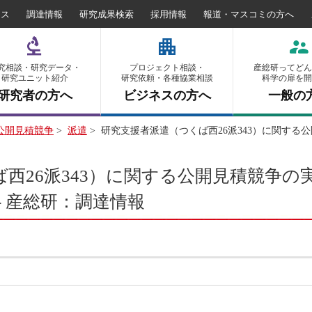
セス
調達情報
研究成果検索
採用情報
報道・マスコミの方へ
究相談・研究データ・
プロジェクト相談・
産総研ってどん
研究ユニット紹介
研究依頼・各種協業相談
科学の扉を開
研究者の方へ
ビジネスの方へ
一般の
公開見積競争
>
派遣
>
研究支援者派遣（つくば西26派343）に関す
西26派343）に関する公開見積競争
- 産総研：調達情報