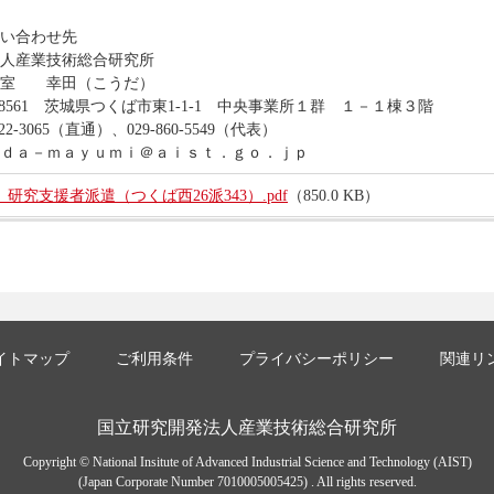
い合わせ先
産業技術総合研究所
室 幸田（こうだ）
561 茨城県つくば市東1-1-1 中央事業所１群 １－１棟３階
-3065（直通）、029-860-5549（代表）
ａ－ｍａｙｕｍｉ＠ａｉｓｔ．ｇｏ．ｊｐ
研究支援者派遣（つくば西26派343）.pdf
（850.0 KB）
イトマップ
ご利用条件
プライバシーポリシー
関連リ
国立研究開発法人産業技術総合研究所
Copyright © National Insitute of Advanced Industrial Science and Technology (AIST)
(Japan Corporate Number 7010005005425) . All rights reserved.