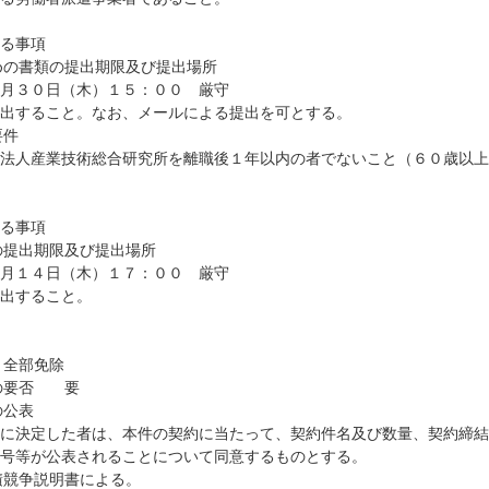
る事項
めの書類の提出期限及び提出場所
３０日（木）１５：００ 厳守
ること。なお、メールによる提出を可とする。
要件
産業技術総合研究所を離職後１年以内の者でないこと（６０歳以上
る事項
の提出期限及び提出場所
１４日（木）１７：００ 厳守
すること。
 全部免除
成の要否 要
の公表
定した者は、本件の契約に当たって、契約件名及び数量、契約締結
号等が公表されることについて同意するものとする。
積競争説明書による。