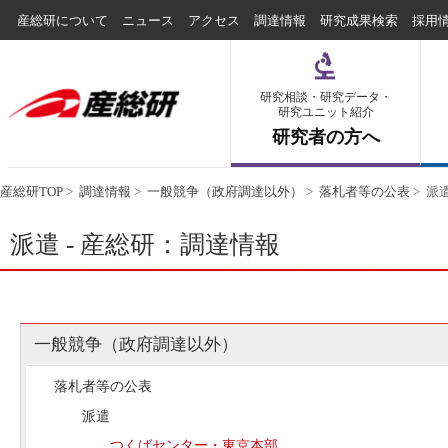
産総研について
ニュース
アクセス
調達情報
研究成果検索
採用
研究相談・研究データ・
研究ユニット紹介
研究者の方へ
産総研TOP
>
調達情報
>
一般競争（政府調達以外）
>
落札者等の公表
>
派
派遣 - 産総研：調達情報
一般競争（政府調達以外）
落札者等の公表
派遣
つくばセンター・東京本部