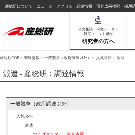
産総研について
ニュース
アクセス
調達情報
研究成果検索
採用
研究相談・研究データ・
研究ユニット紹介
研究者の方へ
産総研TOP
>
調達情報
>
一般競争（政府調達以外）
>
入札公告
>
派遣
派遣 - 産総研：調達情報
一般競争（政府調達以外）
入札公告
派遣
つくばセンター・東京本部