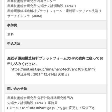
産業技術総合研究所四国センター
産業技術総合研究所 先端ナノ計測施設（ANCF）
産総研微細構造解析プラットフォーム・産総研マテリアル先端リ
サーチインフラ（ARIM）
参加費
無料
申込方法
産総研微細構造解析プラットフォームのHPの案内に従ってお
申し込みください。
https://unit.aist.go.jp/rima/nanotech/ancf03-ib.html
（申込締切：2021年12月14日 火曜日）
問い合わせ先
産業技術総合研究所 分析計測標準研究部門内
先端ナノ計測施設（ANCF）事務局
Eメール：ancf-info-ml*aist.go.jp（*を@に変更して送信下さ