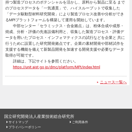
持つ製造プロセスのポテンシャルを活かし、原料から製品に至る まで
のプロセスデータを「一気通貫」で、ハイスループットで収集した
「データ駆動型材料研究開発」により製造プロセス改善や分析ができ
るMPIプラットフォームを構築して運用を開始しています。
中部センター「セラミックス・合金拠点」は、粉体合成や成形・
焼成、分析・評価の先進設備利用と、収集した製造プロセス・評価デ
ータを用いたプロセス・インフォマティクスの試行などを企業と 共に
行うために設置した研究開発拠点です。企業の素材開発や部材試作を
支援する機能を備えて新製品開発を加速する開発支援や必要なデータ
取得が可能です。
詳細は、下記サイトを参照ください。
https://unit.aist.go.jp/dmc/platform/MPI/index.html
ニュース一覧へ
国立研究開発法人産業技術総合研究所
サイトマップ
ご利用条件
プライバシーポリシー