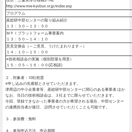
住所：三重県津市桜橋2-142
http://www.mie-kyobun.or.jp/index.asp
プログラム
産総研中部センターの取り組み紹介
１３：３０～１３：５０
ＭＰＩプラットフォーム事業案内
１３：５０～１４：１０
意見交換会（～ご意見、うけたまわります～）
１４：１０～１５：００
※技術相談会の実施（個別部屋を用意）
１５：０５～１６：００(応相談)
２．対象者：10社程度
※申し込みの先着順とさせていただきます。
津周辺の中小企業者等、産総研中部センターに関心のある事業者 ほか
なお、当日の技術相談会は、３社までに限らせていただきます。
今回、登録できなかった事業者の方が希望される場合、中部センター
の連携担当者が後日、 訪問させていただくことも可能です。
３．参加費：無料
４．参加申込方法、申込期限