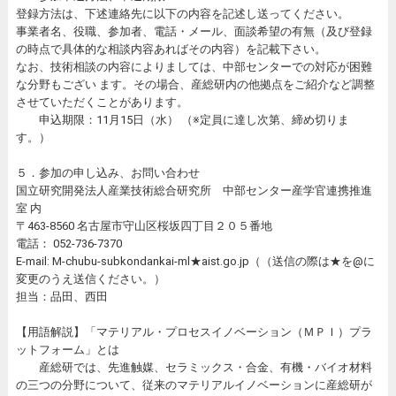
登録方法は、下述連絡先に以下の内容を記述し送ってください。
事業者名、役職、参加者、電話・メール、面談希望の有無（及び登録
の時点で具体的な相談内容あればその内容）を記載下さい。
なお、技術相談の内容によりましては、中部センターでの対応が困難
な分野もござい ます。その場合、産総研内の他拠点をご紹介など調整
させていただくことがあります。
申込期限：11月15日（水） （※定員に達し次第、締め切りま
す。）
５．参加の申し込み、お問い合わせ
国立研究開発法人産業技術総合研究所 中部センター産学官連携推進
室 内
〒463-8560 名古屋市守山区桜坂四丁目２０５番地
電話： 052-736-7370
E-mail: M-chubu-subkondankai-ml★aist.go.jp（（送信の際は★を@に
変更のうえ送信ください。）
担当：品田、西田
【用語解説】「マテリアル・プロセスイノベーション（ＭＰＩ）プラ
ットフォーム」とは
産総研では、先進触媒、セラミックス・合金、有機・バイオ材料
の三つの分野について、従来のマテリアルイノベーションに産総研が