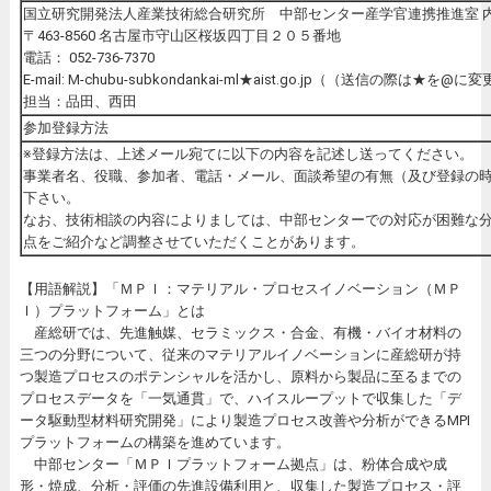
国立研究開発法人産業技術総合研究所 中部センター産学官連携推進室 
〒463-8560 名古屋市守山区桜坂四丁目２０５番地
電話： 052-736-7370
E-mail: M-chubu-subkondankai-ml★aist.go.jp（（送信の際は
担当：品田、西田
参加登録方法
※登録方法は、上述メール宛てに以下の内容を記述し送ってください。
事業者名、役職、参加者、電話・メール、面談希望の有無（及び登録の時
下さい。
なお、技術相談の内容によりましては、中部センターでの対応が困難な
点をご紹介など調整させていただくことがあります。
【用語解説】「ＭＰＩ：マテリアル・プロセスイノベーション（ＭＰ
Ｉ）プラットフォーム」とは
産総研では、先進触媒、セラミックス・合金、有機・バイオ材料の
三つの分野について、従来のマテリアルイノベーションに産総研が持
つ製造プロセスのポテンシャルを活かし、原料から製品に至るまでの
プロセスデータを「一気通貫」で、ハイスループットで収集した「デ
ータ駆動型材料研究開発」により製造プロセス改善や分析ができるMPI
プラットフォームの構築を進めています。
中部センター「ＭＰＩプラットフォーム拠点」は、粉体合成や成
形・焼成、分析・評価の先進設備利用と、収集した製造プロセス・評