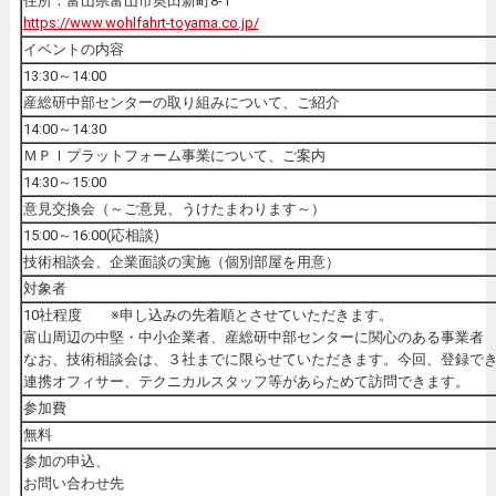
住所：富山県富山市奥田新町8-1
https://www.wohlfahrt-toyama.co.jp/
イベントの内容
13:30～14:00
産総研中部センターの取り組みについて、ご紹介
14:00～14:30
ＭＰＩプラットフォーム事業について、ご案内
14:30～15:00
意見交換会（～ご意見、うけたまわります～）
15:00～16:00(応相談)
技術相談会、企業面談の実施（個別部屋を用意）
対象者
10社程度 ※申し込みの先着順とさせていただきます。
富山周辺の中堅・中小企業者、産総研中部センターに関心のある事業者
なお、技術相談会は、３社までに限らせていただきます。今回、登録で
連携オフィサー、テクニカルスタッフ等があらためて訪問できます。
参加費
無料
参加の申込、
お問い合わせ先