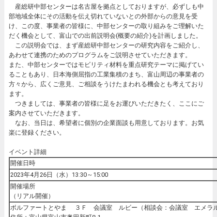
産総研中部センターは名古屋を拠点としておりますが、必ずしも中
部地域全体にその活動を伝え切れていないとの外部からの意見を受
け、この度、事業者の皆様に、中部センターの取り組みをご理解いた
だく機会として、富山での出前説明会(概要の紹介)を計画しました。
この説明会では、まず産総研中部センターの研究内容をご紹介し、
あわせて連携のためのプログラムをご説明させていただきます。
また、中部センターではモビリティ材料を重点研究テーマに掲げてい
ることもあり、日本海側屈指の工業集積のまち、富山周辺の事業者の
方々から、広くご意見、ご相談をうけたまわれる機会とも考えており
ます。
つきましては、事業者の皆様に足をお運びいただきたく、ここにご
案内させていただきます。
なお、当日は、希望者に個別の企業面談も用意しております。お気
楽に登録ください。
イベント詳細
開催日時
2023年4月26日（水）13:30～15:00
開催場所
（リアル開催）
ボルファートとやま ３Ｆ 会議室 ルビー（相談会：会議室 エメラ