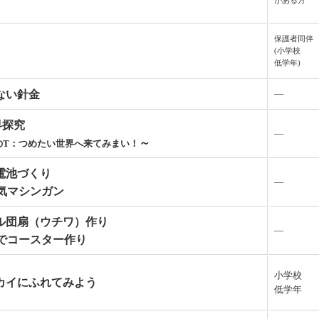
保護者同伴
(小学校
低学年)
ない針金
―
界探究
―
～
のT：つめたい世界へ来てみまい！
電池づくり
―
気マシンガン
ル団扇（ウチワ）作り
―
でコースター作り
小学校
カイにふれてみよう
低学年