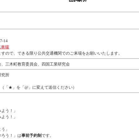
-14
駐車場
で、できる限り公共交通機関でのご来場をお願いいたします。
会、三木町教育委員会、四国工業研究会
研究所
.jp（「★」を「@」に変えて送信ください）
みよう！」
みよう！」
よう」
作ろう！」は
事前予約制
です。