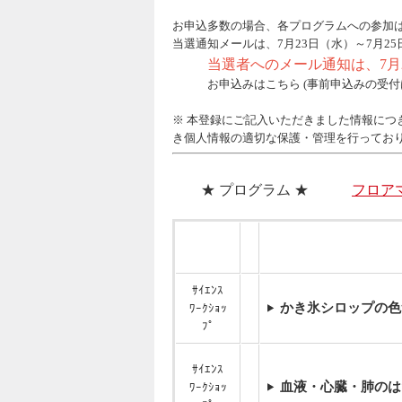
お申込多数の場合、各プログラムへの参加
当選通知メールは、7月23日（水）～7月2
当選者へのメール通知は、7月2
お申込みはこちら (事前申込みの受
※ 本登録にご記入いただきました情報につ
き個人情報の適切な保護・管理を行ってお
★ プログラム ★
フロア
ｻｲｴﾝｽ
かき氷シロップの色
ﾜｰｸｼｮｯ
ﾌﾟ
ｻｲｴﾝｽ
血液・心臓・肺のは
ﾜｰｸｼｮｯ