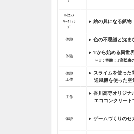
ﾌﾟ
ｻｲｴﾝｽ
絵の具になる鉱物
ﾜｰｸｼｮｯ
ﾌﾟ
体験
色の不思議と沈ま
Tから始める異世
体験
～
T：帝酸：T高松東
スライムを使った
体験
工作
送風機を使った空
香川高専オリジナ
工作
エココンクリート
ゲームづくりのセ
体験