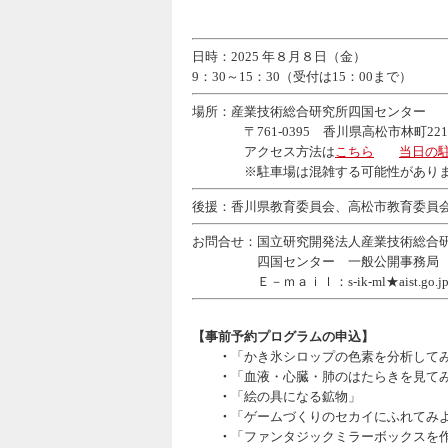
日時：2025 年８月８日（金）
9：30～15：30（受付は15：00まで）
場所：産業技術総合研究所四国センター
〒761-0395 香川県高松市林町2217
アクセス方法は
こちら
当日の
※駐車場は混雑する可能性がありますの
後援：香川県教育委員会、高松市教育委員
お問合せ：国立研究開発法人産業技術総合
四国センター 一般公開事務局
Ｅ－ｍａｉｌ：s-ik-ml★aist.go
【事前予約プログラムの申込】
・
「かき氷シロップの色素を分析して
・
「血液・心臓・肺のはたらきを見て
・
「絵の具になる鉱物」
・
「ゲームづくりのセカイにふれてみ
・
「ファンタジックミラーボックスを