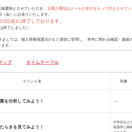
は抽選制とさせていただき、
当選の通知はメールの送付をもって代えさせてい
5日（金）にお送りいたします。
5日(金)に終了しております。
付は終了しました）
きましては、個人情報保護法のもと適切に管理し、 本件に関わる確認・連絡
ります。
マップ
タイムテーブル
イベント名
対象
素を分析してみよう！
―
中学生以上
たらきを見てみよう！
医薬学に興
がある方