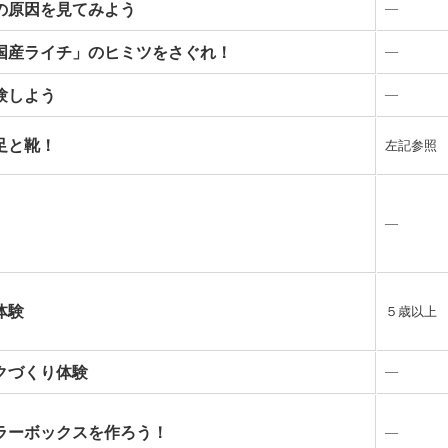
の原因を見てみよう
―
国産ライチ」のヒミツをさぐれ！
―
験しよう
―
足と靴！
左記参照
―
体験
５歳以上
クづくり体験
―
ラーボックスを作ろう！
―