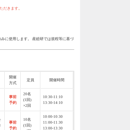
ただきます
。
のみに使用します。 産総研では規程等に基づ
開催
定員
開催時間
方式
20名
事前
10:30-11:10
(1回)
予約
13:30-14:10
×2回
10:00-10:30
10名
で
事前
11:00-11:30
(1回)
味
予約
13:00-13:30