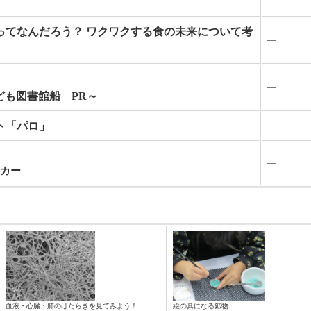
ってなんだろう？ ワクワクする食の未来について考
―
―
ども図書館船 PR～
ト「パロ」
―
―
カー
血液・心臓・肺のはたらきを見てみよう！
絵の具になる鉱物