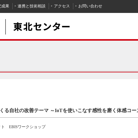
究成果
連携と技術相談
アクセス
お問い合わせ
えてくる自社の改善テーマ ～IoTを使いこなす感性を磨く体感コ
クト EBISワークショップ