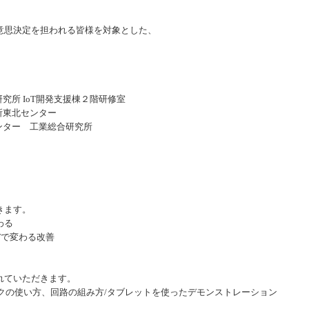
の意思決定を担われる皆様を対象とした、
所 IoT開発支援棟２階研修室
所東北センター
ンター 工業総合研究所
きます。
わる
で変わる改善
れていただきます。
の使い方、回路の組み方/タブレットを使ったデモンストレーション