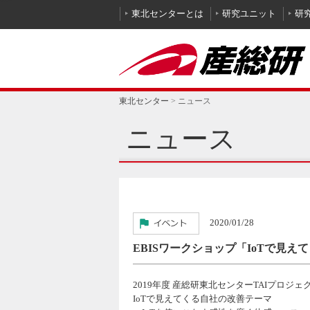
本文へ
東北センターとは
研究ユニット
研
東北センター
>
ニュース
ニュース
2020/01/28
EBISワークショップ「IoTで見
2019年度 産総研東北センターTAIプロジェ
IoTで見えてくる自社の改善テーマ