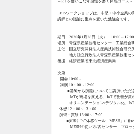
～IoTを使いこなす感性を磨く体感コース～
EBISワークショップは、中堅・中小企業
講師との議論に重点を置いた勉強会です。
期日 2020年1月28日（火） 10:00～17:00
場所 青森県産業技術センター 工業総合研究
主催 国立研究開発法人産業技術総合研究
地方独立行政法人青森県産業技術セ
後援 経済産業省東北経済産業局
次第
開会
10:00～
講演
10：00～12:00
■講師から演題についてご講演いただ
IoTが現場を変える、IoTで改善が変
オリエンテーション/デジタル化、IoT
休憩
12：00～13：00
演習・質疑
13:00～17:00
■実際にIoT体感ツール「MESH」に触
MESHの使い方/各センサー、ブロック