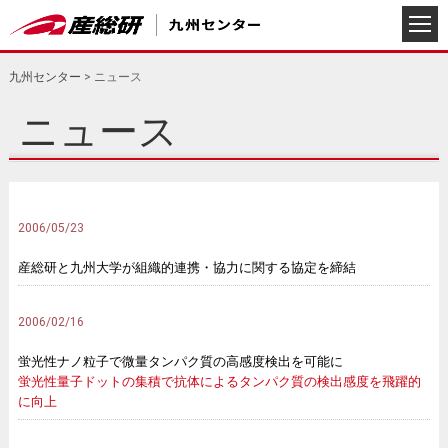
九州センター
>
ニュース
ニュース
2006/05/23
産総研と九州大学が組織的連携・協力に関する協定を締結
2006/02/16
蛍光性ナノ粒子で微量タンパク質の高感度検出を可能に
蛍光性量子ドットの集積で抗体によるタンパク質の検出感度を飛躍的
に向上