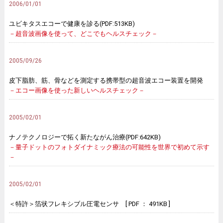
2006/01/01
ユビキタスエコーで健康を診る(PDF:513KB)
－超音波画像を使って、どこでもヘルスチェック－
2005/09/26
皮下脂肪、筋、骨などを測定する携帯型の超音波エコー装置を開発
－エコー画像を使った新しいヘルスチェック－
2005/02/01
ナノテクノロジーで拓く新たながん治療(PDF:642KB)
－量子ドットのフォトダイナミック療法の可能性を世界で初めて示す
－
2005/02/01
＜特許＞箔状フレキシブル圧電センサ [ PDF ： 491KB ]