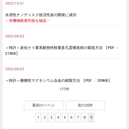
2002/10/21
水溶性ナノディスク状活性炭の開発に成功
－有機物吸着性能を確認－
2002/08/02
＜特許＞炭化ケイ素系耐熱性軽量多孔質構造材の製造方法 [ PDF ：
215KB ]
2002/08/02
＜特許＞難燃性マグネシウム合金の精製方法 [ PDF ： 209KB ]
177件
最初のページ
前の20件
1
2
3
4
5
6
7
8
9