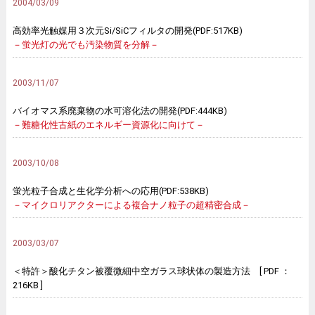
2004/03/09
高効率光触媒用３次元Si/SiCフィルタの開発(PDF:517KB)
－蛍光灯の光でも汚染物質を分解－
2003/11/07
バイオマス系廃棄物の水可溶化法の開発(PDF:444KB)
－難糖化性古紙のエネルギー資源化に向けて－
2003/10/08
蛍光粒子合成と生化学分析への応用(PDF:538KB)
－マイクロリアクターによる複合ナノ粒子の超精密合成－
2003/03/07
＜特許＞酸化チタン被覆微細中空ガラス球状体の製造方法 [ PDF ：
216KB ]