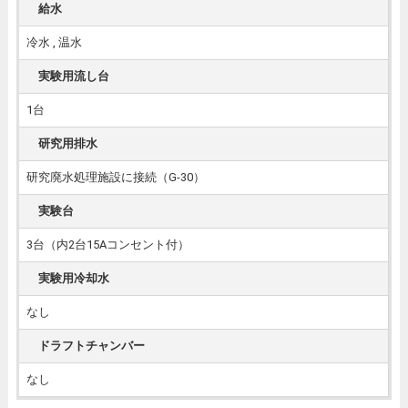
給水
冷水 , 温水
実験用流し台
1台
研究用排水
研究廃水処理施設に接続（G-30）
実験台
3台（内2台15Aコンセント付）
実験用冷却水
なし
ドラフトチャンバー
なし