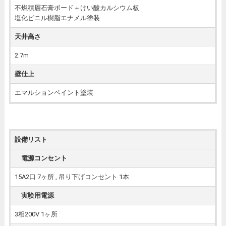
不燃積層石膏ボード＋けい酸カルシウム板
塩化ビニル樹脂エナメル塗装
天井高さ
2.7m
壁仕上
エマルションペイント塗装
設備リスト
電源コンセント
15A2口 7ヶ所 , 吊り下げコンセント 1本
実験用電源
3相200V 1ヶ所