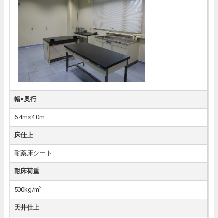
幅×奥行
6.4m×4.0m
床仕上
耐薬床シート
耐床荷重
2
500kg/m
天井仕上