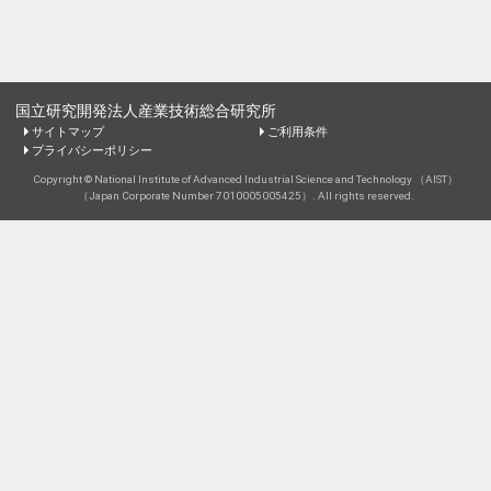
国立研究開発法人産業技術総合研究所
サイトマップ
ご利用条件
プライバシーポリシー
Copyright © National Institute of Advanced Industrial Science and Technology （AIST）
（Japan Corporate Number 7010005005425）. All rights reserved.