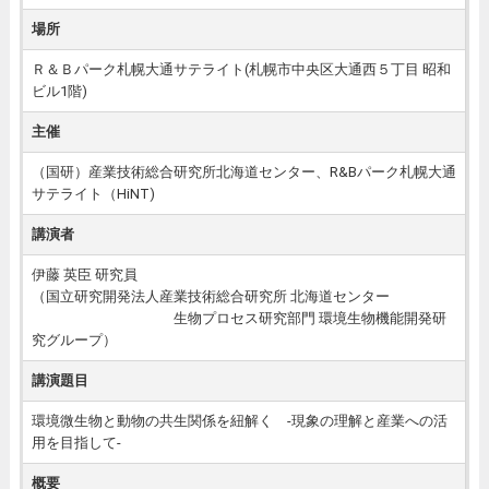
場所
Ｒ＆Ｂパーク札幌大通サテライト(札幌市中央区大通西５丁目 昭和
ビル1階)
主催
（国研）産業技術総合研究所北海道センター、R&Bパーク札幌大通
サテライト（HiNT)
講演者
伊藤 英臣 研究員
（国立研究開発法人産業技術総合研究所 北海道センター
生物プロセス研究部門 環境生物機能開発研
究グループ）
講演題目
環境微生物と動物の共生関係を紐解く -現象の理解と産業への活
用を目指して-
概要