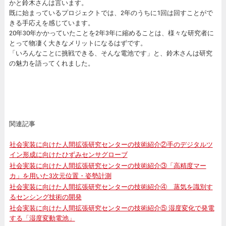
かと鈴木さんは言います。
既に始まっているプロジェクトでは、2年のうちに1回は回すことがで
きる手応えを感じています。
20年30年かかっていたことを2年3年に縮めることは、様々な研究者に
とって物凄く大きなメリットになるはずです。
「いろんなことに挑戦できる、そんな電池です」と、鈴木さんは研究
の魅力を語ってくれました。
関連記事
社会実装に向けた人間拡張研究センターの技術紹介②手のデジタルツ
イン形成に向けたひずみセンサグローブ
社会実装に向けた人間拡張研究センターの技術紹介③「高精度マー
カ」を用いた3次元位置・姿勢計測
社会実装に向けた人間拡張研究センターの技術紹介④ 蒸気を識別す
るセンシング技術の開発
社会実装に向けた人間拡張研究センターの技術紹介⑤ 湿度変化で発電
する「湿度変動電池」