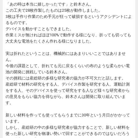
「あの時は本当に嬉しかったです」と鈴木さん。
この工夫で28枚作製したものは25枚が動作しました。
3枚は手作り作業のため手元が狂って破損するというアクシデントによ
るものです。
デバイスを動かすこともできました。
作業ミスが無ければほぼ100%で動作する様になり、折っても切っても
大丈夫な電池をたくさん作れる様になりました。
実は折れたということは、機械的にはあまりいいことではありませ
ん。
今後の課題として、折れても元に戻るくらいの布のような柔らかい電
池の開発に挑戦している鈴木さん。
その挑戦には産総研の多様な研究者の協力が不可欠だと話します。
産総研で材料の研究をする人、デバイス作製を研究する人、運動計測
をする人、そのデバイスを使って研究をする人など様々な研究者から
の意見をもらい協力を得ながら、鈴木さんは開発に取り組んでいま
す。
新しい材料を作っても使ってもらうまでに30年という月日がかかって
います。
しかし、産総研の中の多様な研究者が協力することで、新しい材料を
使った新しい研究を物凄い勢いで回すことができるのではないだろう