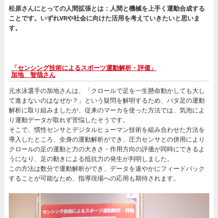
松原さんにとっての人間拡張とは：人間と機械を上手く運動合成する
ことです。いずれVRや社会に向けた活用を考えていきたいと思いま
す。
「センシング技術によるスポーツ運動解析・評価」
加地 智哉さん
元水泳選手の加地さんは、「クロールで足を一生懸命動かしても大し
て進まないのはなぜか？」という疑問を解明するため、バタ足の運動
解析に取り組みましたが、従来のマーカを使った方法では、気泡によ
り運動データが取れず苦悩したそうです。
そこで、慣性センサとデジタルヒューマン技術を組み合わせた方法を
導入したところ、全身の運動解析ができ、圧力センサとの併用により
クロールの足の運動と力の大きさ・作用方向の評価が同時にできるよ
うになり、足の動きによる抵抗力の発生が判明しました。
この方法は数分で運動解析ができ、データを速やかにフィードバック
することが可能なため、指導現場への応用も期待されます。