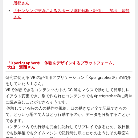
晟都さん
「センシング技術によるスポーツ運動解析・評価」 加地 智哉
さん
「Xperigrapher® 体験をデザインするプラットフォーム」
大山 潤爾さん
研究に使える VR の評価用アプリケーション「Xperigrapher®」の紹介
をしていた大山さん。
VRで体験できるコンテンツの中の CG 等をマウスで動かして簡単にレ
イアウト変更でき、別で作られたコンテンツでもXperigrapher®に簡単
に読み込むことができるそうです。
体験している時の人の動作や視線、口の動きなど全て記録できるの
で、どういう場面で人はどう行動するのか、データを分析することが
できます。
コンテンツ内での行動を完全に記録してリプレイできるため、数日後
でも数年後でもタイムマシンで記録時に戻ったかのようにその場面を