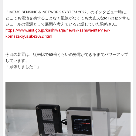
「MEMS SENSING＆ NETWORK SYSTEM 2022」のインタビュー時に、
どこでも電池交換することなく配線がなくても大丈夫なIoTのセンサモ
ジュールの電源として展開を考えていると話していた駒﨑さん。
https://www.aist.go.jp/kashiwa/ja/news/kashiwa-interview-
komazakiyusuke2022.html
今回の装置は、従来比で68倍くらいの発電ができるまでパワーアップ
しています。
「頑張りました！」