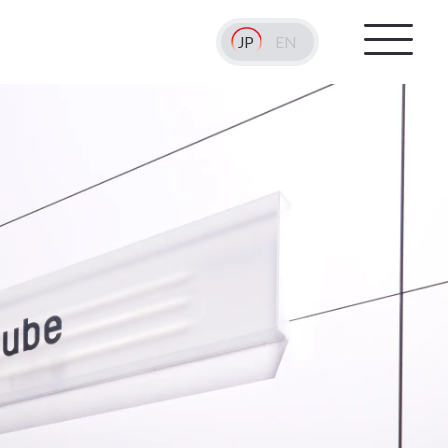
JP
EN