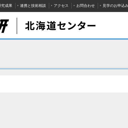
研究成果
連携と技術相談
アクセス
お問合わせ
見学のお申込